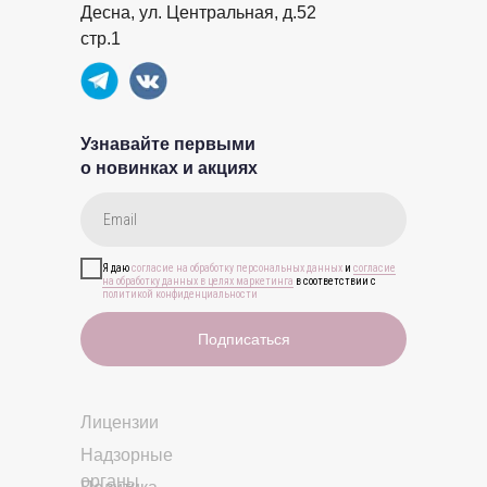
Десна, ул. Центральная, д.52
стр.1
Узнавайте первыми
о новинках и акциях
Я даю
согласие на обработку персональных данных
и
согласие
на обработку данных в целях маркетинга
в соответствии с
политикой конфиденциальности
Подписаться
Лицензии
Надзорные
органы