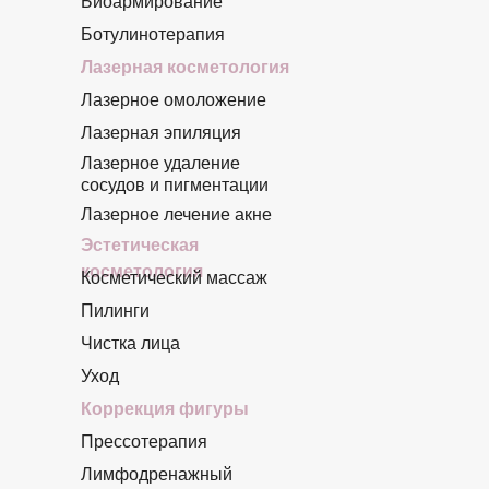
Биоармирование
Ботулинотерапия
Лазерная косметология
Лазерное омоложение
Лазерная эпиляция
Лазерное удаление
сосудов и пигментации
Лазерное лечение акне
Эстетическая
косметология
Косметический массаж
Пилинги
Чистка лица
Уход
Коррекция фигуры
Прессотерапия
Лимфодренажный