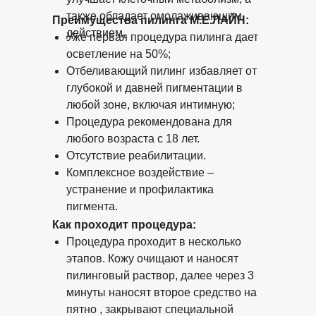
также обладает омолаживающим
Преимущества пилинга M.E.ЛАЙН:
действием.
Уже первая процедура пилинга дает
осветление на 50%;
Отбеливающий пилинг избавляет от
глубокой и давней пигментации в
любой зоне, включая интимную;
Процедура рекомендована для
любого возраста с 18 лет.
Отсутствие реабилитации.
Комплексное воздействие –
устранение и профилактика
пигмента.
Как проходит процедура:
Процедура проходит в несколько
этапов. Кожу очищают и наносят
пилинговый раствор, далее через 3
минуты наносят второе средство на
пятно , закрывают специальной