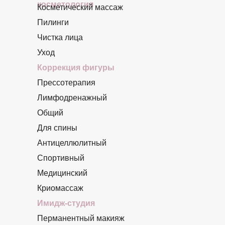
косметология
Косметический массаж
Пилинги
Чистка лица
Уход
Коррекция фигуры
Прессотерапия
Лимфодренажный
Общий
Для спины
Антицеллюлитный
Спортивный
Медицинский
Криомассаж
Имидж-студия
Перманентный макияж