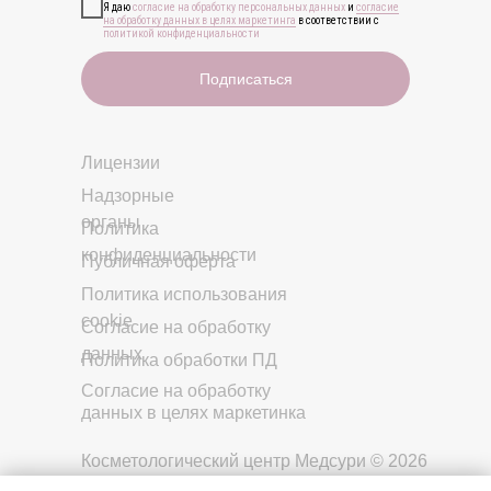
Я даю
согласие на обработку персональных данных
и
согласие
на обработку данных в целях маркетинга
в соответствии с
политикой конфиденциальности
Подписаться
Лицензии
Надзорные
органы
Политика
конфиденциальности
Публичная оферта
Политика использования
cookie
Cогласие на обработку
данных
Политика обработки ПД
Cогласие на обработку
данных в целях маркетинка
Косметологический центр Медсури © 2026