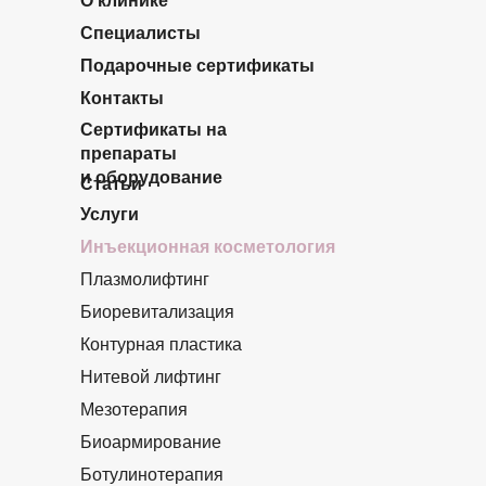
О клинике
Специалисты
Подарочные сертификаты
Контакты
Сертификаты на
препараты
и оборудование
Статьи
Услуги
Инъекционная косметология
Плазмолифтинг
Биоревитализация
Контурная пластика
Нитевой лифтинг
Мезотерапия
Биоармирование
Ботулинотерапия