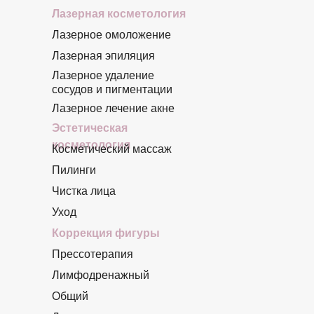
Лазерная косметология
Лазерное омоложение
Лазерная эпиляция
Лазерное удаление
сосудов и пигментации
Лазерное лечение акне
Эстетическая
косметология
Косметический массаж
Пилинги
Чистка лица
Уход
Коррекция фигуры
Прессотерапия
Лимфодренажный
Общий