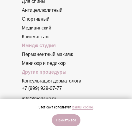
Для спины
Антицеллюлитный
Спортивный
Медицинский
Криомассаж
Имидж-студия
Перманентный макияж
Маникюр и педикюр
Другие процедуры
Консультация дерматолога
+7 (999) 929-07-77
info@medsuri.ru
Этот сайт использует
файлы cookie
.
Москва, Поселение
Десеновское, деревня
*ИМЕЮТСЯ ПРОТИВОПОКАЗАНИЯ, НЕОБХОДИМА
Принять все
Десна, ул. Центральная, д.52
КОНСУЛЬТАЦИЯ СПЕЦИАЛИСТА
стр.1