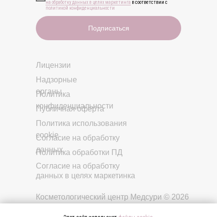
на обработку данных в целях маркетинга
в соответствии с
политикой конфиденциальности
Подписаться
Лицензии
Надзорные
органы
Политика
конфиденциальности
Публичная оферта
Политика использования
cookie
Cогласие на обработку
данных
Политика обработки ПД
Cогласие на обработку
данных в целях маркетинка
Косметологический центр Медсури © 2026
Все права защищены