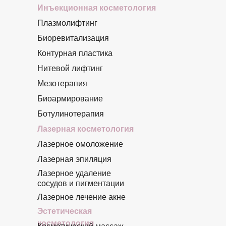
Инъекционная косметология
Плазмолифтинг
Биоревитализация
Контурная пластика
Нитевой лифтинг
Мезотерапия
Биоармирование
Ботулинотерапия
Лазерная косметология
Лазерное омоложение
Лазерная эпиляция
Лазерное удаление
сосудов и пигментации
Лазерное лечение акне
Эстетическая
косметология