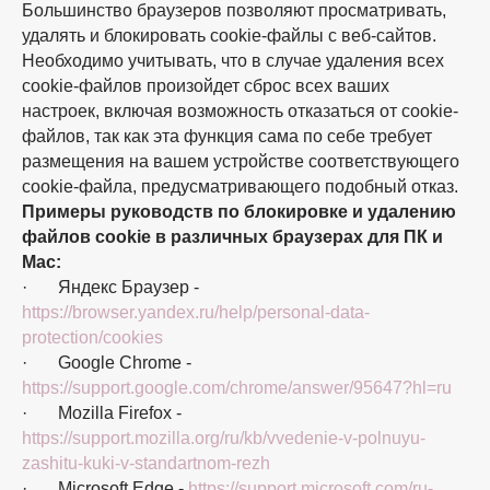
Большинство браузеров позволяют просматривать,
удалять и блокировать cookie-файлы с веб-сайтов.
Необходимо учитывать, что в случае удаления всех
cookie-файлов произойдет сброс всех ваших
настроек, включая возможность отказаться от cookie-
файлов, так как эта функция сама по себе требует
размещения на вашем устройстве соответствующего
cookie-файла, предусматривающего подобный отказ.
Примеры руководств по блокировке и удалению
файлов cookie в различных браузерах для ПК и
Mac:
· Яндекс Браузер -
https://browser.yandex.ru/help/personal-data-
protection/cookies
· Google Chrome -
https://support.google.com/chrome/answer/95647?hl=ru
· Mozilla Firefox -
https://support.mozilla.org/ru/kb/vvedenie-v-polnuyu-
zashitu-kuki-v-standartnom-rezh
· Microsoft Edge -
https://support.microsoft.com/ru-