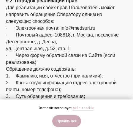
9.2. Порядок реализации прав
Для реализации своих прав Пользователь может
направить обращение Оператору одним из
следующих способов:
· Электронная почта: info@medsuri.ru
· Почтовый адрес: 108818, г. Москва, поселение
Десеновское, д. Десна,
ул. Центральная, д. 52, стр. 1
· Через форму обратной связи на Сайте (если
реализована)
Обращение должно содержать:
1. Фамилию, имя, отчество (при наличии);
2. Контактную информацию (адрес электронной
почты, номер телефона);
3. Суть обращения и требования;
4. Подпись (для письменных обращений) или иной
Этот сайт использует
файлы cookie
.
способ подтверждения личности.
Оператор обязуется рассмотреть обращение и
*ИМЕЮТСЯ ПРОТИВОПОКАЗАНИЯ, НЕОБХОДИМА
Принять все
направить ответ в следующие сроки:
КОНСУЛЬТАЦИЯ СПЕЦИАЛИСТА
10 рабочих дней - по запросам о подтверждении