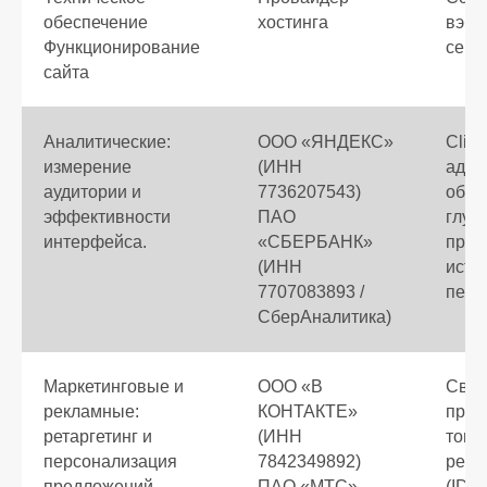
обеспечение
хостинга
вэб 
Функционирование
серв
сайта
Аналитические:
ООО «ЯНДЕКС»
Clien
измерение
(ИНН
адре
аудитории и
7736207543)
об у
эффективности
ПАО
глуб
интерфейса.
«СБЕРБАНК»
прос
(ИНН
исто
7707083893 /
пере
СберАналитика)
Маркетинговые и
ООО «В
Свед
рекламные:
КОНТАКТЕ»
прос
ретаргетинг и
(ИНН
това
персонализация
7842349892)
рекл
предложений.
ПАО «МТС»
(IDF